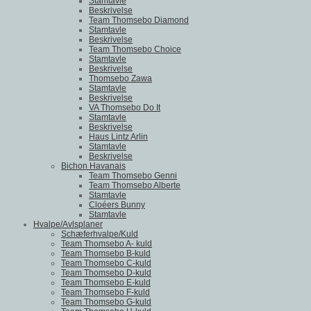
Stamtavle
Beskrivelse
Team Thomsebo Diamond
Stamtavle
Beskrivelse
Team Thomsebo Choice
Stamtavle
Beskrivelse
Thomsebo Zawa
Stamtavle
Beskrivelse
VA Thomsebo Do It
Stamtavle
Beskrivelse
Haus Lintz Arlin
Stamtavle
Beskrivelse
Bichon Havanais
Team Thomsebo Genni
Team Thomsebo Alberte
Stamtavle
Cloéers Bunny
Stamtavle
Hvalpe/Avlsplaner
Schæferhvalpe/Kuld
Team Thomsebo A- kuld
Team Thomsebo B-kuld
Team Thomsebo C-kuld
Team Thomsebo D-kuld
Team Thomsebo E-kuld
Team Thomsebo F-kuld
Team Thomsebo G-kuld