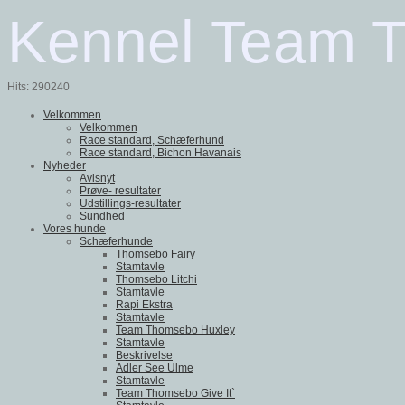
Kennel Team 
Hits: 290240
Velkommen
Velkommen
Race standard, Schæferhund
Race standard, Bichon Havanais
Nyheder
Avlsnyt
Prøve- resultater
Udstillings-resultater
Sundhed
Vores hunde
Schæferhunde
Thomsebo Fairy
Stamtavle
Thomsebo Litchi
Stamtavle
Rapi Ekstra
Stamtavle
Team Thomsebo Huxley
Stamtavle
Beskrivelse
Adler See Ulme
Stamtavle
Team Thomsebo Give It`