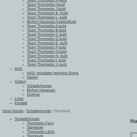
Team Thomsebo H-kuld
Team Thomsebo I-kuld
Team Thomsebo J-kuld
Team Thomsebo K- Kuld
Team Thomsebo L- kuld
Bichon Havanais hvalpe/Kuld
Team Thomsebo A-kuld
Team Thomsebo B-kuld
Team Thomsebo C-kuld
Team Thomsebo D-kuld
Team Thomsebo E- kuld
Team Thomsebo F-kuld
Team Thomsebo G-kuld
Team Thomsebo H- kuld
Team Thomsebo I- kuld
Team Thomsebo J- kuld
HAS
HAS- resultater igennem årene
Galleri
Galleri
Schæferhunde
Bichon Havanais
Diverse
Links
Kontakt
Vores hunde
/
Schæferhunde
/ Stamtavle
Schæferhunde
St
Thomsebo Fairy
Stamtavle
Thomsebo Litchi
Stamtavle