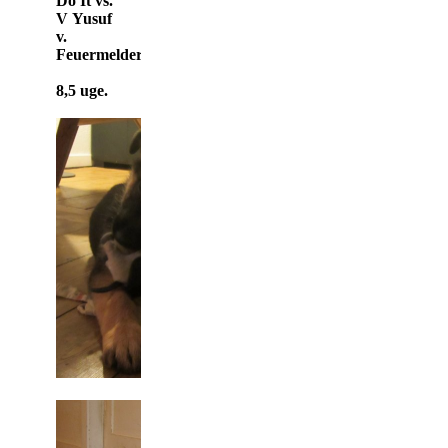
Do It vs.
V Yusuf
v.
Feuermelder
8,5 uge.