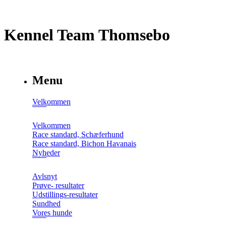
Kennel Team Thomsebo
Menu
Velkommen
Velkommen
Race standard, Schæferhund
Race standard, Bichon Havanais
Nyheder
Avlsnyt
Prøve- resultater
Udstillings-resultater
Sundhed
Vores hunde