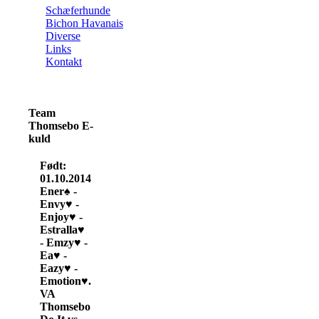
Schæferhunde
Bichon Havanais
Diverse
Links
Kontakt
Team
Thomsebo E-
kuld
Født:
01.10.2014
Ener♠ -
Envy♥ -
Enjoy♥ -
Estralla♥
- Emzy♥ -
Ea♥ -
Eazy♥ -
Emotion♥.
VA
Thomsebo