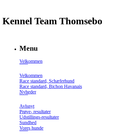
Kennel Team Thomsebo
Menu
Velkommen
Velkommen
Race standard, Schæferhund
Race standard, Bichon Havanais
Nyheder
Avlsnyt
Prøve- resultater
Udstillings-resultater
Sundhed
Vores hunde