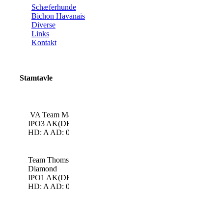
Schæferhunde
Bichon Havanais
Diverse
Links
Kontakt
Stamtavle
Schumann v.
Dux de Interca
VA Team Marlboro Uno
Tronje
Anuschka De J
IPO3 AK(DK)
HD: A AD: 0
Team Marlboro
Fulz di Zenerv
Zasi
Team Marlboro
Remo v. Fichte
Team Thomsebo
Haus Haargaard
Diamond
Lyager`s Palermo
IPO1 AK(DE)
Banderas du D
HD: A AD: 0
Haus Lintz Arlin
Parc
Thomsebo Toy