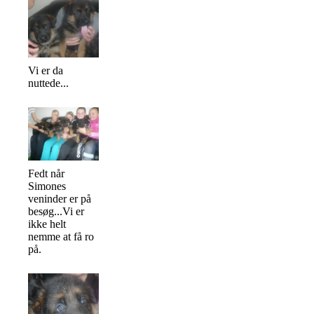
Vi er da
nuttede...
Fedt når
Simones
veninder er på
besøg...Vi er
ikke helt
nemme at få ro
på.