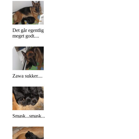
Det går egentlig
meget godt....
Zawa sukker....
Smask...smask...