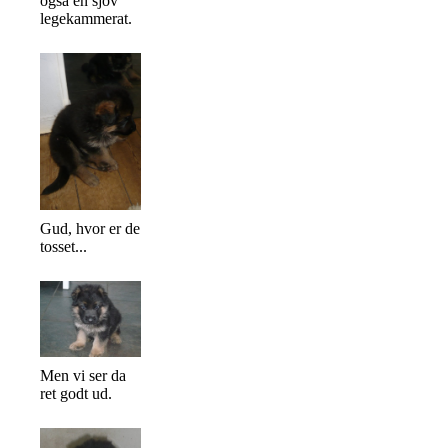
også en sjov
legekammerat.
Gud, hvor er de
tosset...
Men vi ser da
ret godt ud.