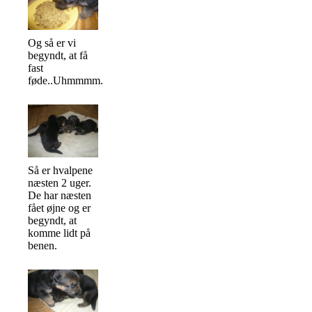
Og så er vi
begyndt, at få
fast
føde..Uhmmmm.
Så er hvalpene
næsten 2 uger.
De har næsten
fået øjne og er
begyndt, at
komme lidt på
benen.