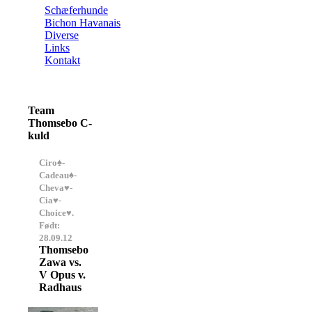
Schæferhunde
Bichon Havanais
Diverse
Links
Kontakt
Team
Thomsebo C-
kuld
Ciro♠-
Cadeau♠-
Cheva♥-
Cia♥-
Choice♥.
Født:
28.09.12
Thomsebo
Zawa vs.
V Opus v.
Radhaus