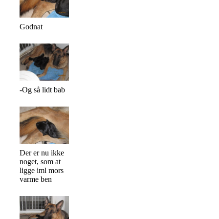
Godnat
-Og så lidt bab
Der er nu ikke
noget, som at
ligge iml mors
varme ben