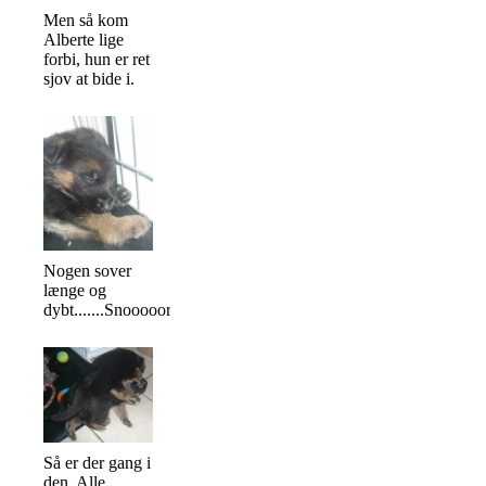
Men så kom
Alberte lige
forbi, hun er ret
sjov at bide i.
Nogen sover
længe og
dybt.......Snooooork.
Så er der gang i
den. Alle