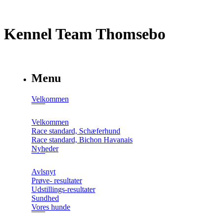
Kennel Team Thomsebo
Menu
Velkommen
Velkommen
Race standard, Schæferhund
Race standard, Bichon Havanais
Nyheder
Avlsnyt
Prøve- resultater
Udstillings-resultater
Sundhed
Vores hunde