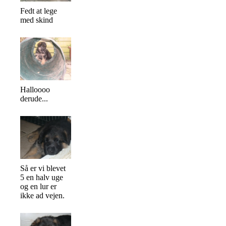
Fedt at lege
med skind
Halloooo
derude...
Så er vi blevet
5 en halv uge
og en lur er
ikke ad vejen.