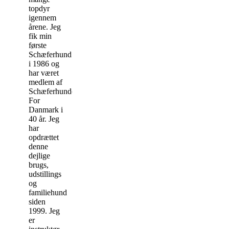
topdyr
igennem
årene. Jeg
fik min
første
Schæferhund
i 1986 og
har været
medlem af
Schæferhundeklubben
For
Danmark i
40 år. Jeg
har
opdrættet
denne
dejlige
brugs,
udstillings
og
familiehund
siden
1999. Jeg
er