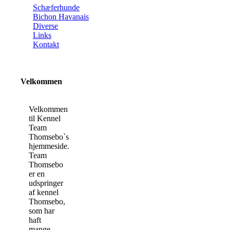
Schæferhunde
Bichon Havanais
Diverse
Links
Kontakt
Velkommen
Velkommen
til Kennel
Team
Thomsebo`s
hjemmeside.
Team
Thomsebo
er en
udspringer
af kennel
Thomsebo,
som har
haft
mange