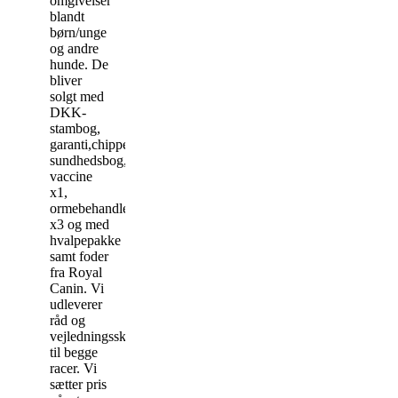
omgivelser
blandt
børn/unge
og andre
hunde. De
bliver
solgt med
DKK-
stambog,
garanti,chippet,
sundhedsbog,
vaccine
x1,
ormebehandlet
x3 og med
hvalpepakke
samt foder
fra Royal
Canin. Vi
udleverer
råd og
vejledningsskrivelse,
til begge
racer. Vi
sætter pris