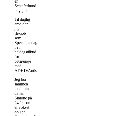
en
Schæferhund
baghjul".
Til daglig
arbejder
jeg i
flexjob
som
Specialpædagog
i et
heldagstilbud
for
børn/unge
med
ADHD/Autisme.
Jeg bor
sammen
med min
datter,
Simone på
24 år, som
er vokset
op i en