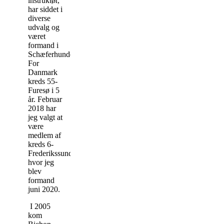
instruktør,
har siddet i
diverse
udvalg og
været
formand i
Schæferhundeklubben
For
Danmark
kreds 55-
Furesø i 5
år. Februar
2018 har
jeg valgt at
være
medlem af
kreds 6-
Frederikssund,
hvor jeg
blev
formand
juni 2020.
I 2005
kom