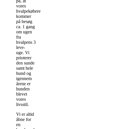
på, at
vores
hvalpekøbere
kommer
på besøg
ca. 1 gang
om ugen
fra
hvalpens 3
leve-
uge. Vi
prioterer
den sunde
samt hele
hund og
igennem
årene er
hunden
blevet
vores
livsstil.
Vi er altid
åbne for
en