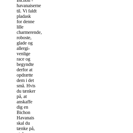
Bichon -
havanaiserne
til. Vi faldt
pladask
for denne
lille
charmerende,
roboste,
glade og
allergi-
venlige
race og
begyndte
derfor at
opdrætte
dem i det
små. Hvis
du tænker
på, at
anskaffe
dig en
Bichon
Havanais
skal du
tænke på,