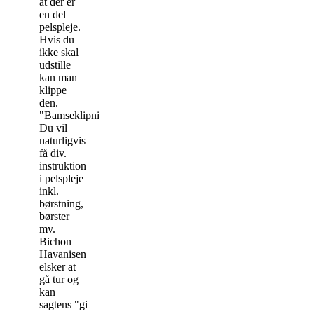
at der er
en del
pelspleje.
Hvis du
ikke skal
udstille
kan man
klippe
den.
"Bamseklipning".
Du vil
naturligvis
få div.
instruktion
i pelspleje
inkl.
børstning,
børster
mv.
Bichon
Havanisen
elsker at
gå tur og
kan
sagtens "gi