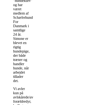
"hundekurv"
og har
været
medlem af
Schæferhundeklubben
For
Danmark i
samtlige
24 år.
Simone er
blevet en
rigtig
hundepige,
der både
træner og
handler
hunde, når
arbejdet
tillader
det.
Vi avler
kun på
avlskårede/avlsgodkendte
forældredyr,