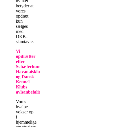
hvilket
betyder at
vores
opdræt
kun
sælges
med
DKK-
stamtavle.
Vi
opdrætter
efter
Schæferhundenklubbens,
Bichon
Havanaisklubbens
og Dansk
Kennel
Klubs
avlsanbefalinger
.
Vores
hvalpe
vokser op
i
hjemmelige